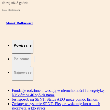
dłużej niż 8 godzin.
Foto: shutterstock
Marek Rotkiewicz
Powiązane
Polecane
Najnowsze
Fundacje rodzinne inwestują w nieruchomości i energetykę.
Niektóre w 40 spółek naraz
Jest sposób na SENT. Status AEO może pomóc firmom
Zmiany w systemie SENT. Ekspert wskazuje kto na nich
skorzysta, a kto straci