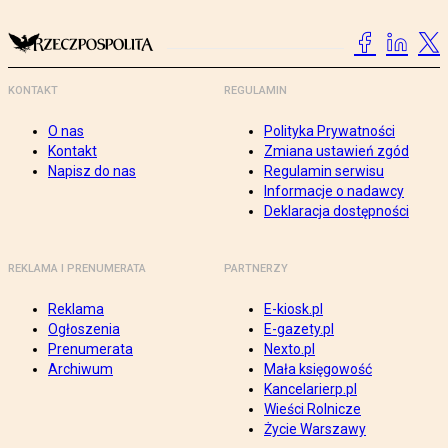
KONTAKT
REGULAMIN
O nas
Polityka Prywatności
Kontakt
Zmiana ustawień zgód
Napisz do nas
Regulamin serwisu
Informacje o nadawcy
Deklaracja dostępności
REKLAMA I PRENUMERATA
PARTNERZY
Reklama
E-kiosk.pl
Ogłoszenia
E-gazety.pl
Prenumerata
Nexto.pl
Archiwum
Mała księgowość
Kancelarierp.pl
Wieści Rolnicze
Życie Warszawy