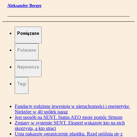
Aleksander Berger
Powiązane
Polecane
Najnowsze
Tagi
Fundacje rodzinne inwestują w nieruchomości i energetykę.
Niektóre w 40 spółek naraz
Jest sposób na SENT. Status AEO może pomóc firmom
Zmiany w systemie SENT. Ekspert wskazuje kto na nich
skorzysta, a kto straci
Unia nakazuje ograniczenie plastiku. Rząd spóźnia się z