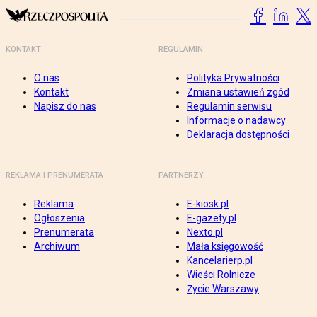
KONTAKT
REGULAMIN
O nas
Polityka Prywatności
Kontakt
Zmiana ustawień zgód
Napisz do nas
Regulamin serwisu
Informacje o nadawcy
Deklaracja dostępności
REKLAMA I PRENUMERATA
PARTNERZY
Reklama
E-kiosk.pl
Ogłoszenia
E-gazety.pl
Prenumerata
Nexto.pl
Archiwum
Mała księgowość
Kancelarierp.pl
Wieści Rolnicze
Życie Warszawy