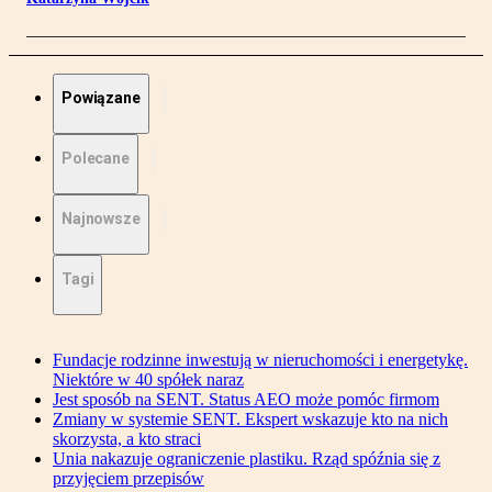
Powiązane
Polecane
Najnowsze
Tagi
Fundacje rodzinne inwestują w nieruchomości i energetykę.
Niektóre w 40 spółek naraz
Jest sposób na SENT. Status AEO może pomóc firmom
Zmiany w systemie SENT. Ekspert wskazuje kto na nich
skorzysta, a kto straci
Unia nakazuje ograniczenie plastiku. Rząd spóźnia się z
przyjęciem przepisów