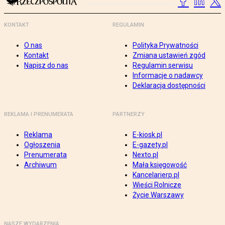
KONTAKT
REGULAMIN
O nas
Polityka Prywatności
Kontakt
Zmiana ustawień zgód
Napisz do nas
Regulamin serwisu
Informacje o nadawcy
Deklaracja dostępności
REKLAMA I PRENUMERATA
PARTNERZY
Reklama
E-kiosk.pl
Ogłoszenia
E-gazety.pl
Prenumerata
Nexto.pl
Archiwum
Mała księgowość
Kancelarierp.pl
Wieści Rolnicze
Życie Warszawy
NASZE WYDARZENIA