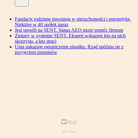
Fundacje rodzinne inwestują w nieruchomości i energetykę.
Niektóre w 40 spółek naraz
Jest sposób na SENT. Status AEO może pomóc firmom
Zmiany w systemie SENT. Ekspert wskazuje kto na nich
skorzysta, a kto straci
Unia nakazuje ograniczenie plastiku. Rząd spóźnia się z
przyjęciem przepisów