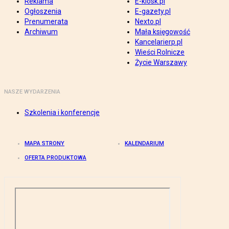
Reklama
E-kiosk.pl
Ogłoszenia
E-gazety.pl
Prenumerata
Nexto.pl
Archiwum
Mała księgowość
Kancelarierp.pl
Wieści Rolnicze
Życie Warszawy
NASZE WYDARZENIA
Szkolenia i konferencje
MAPA STRONY
KALENDARIUM
OFERTA PRODUKTOWA