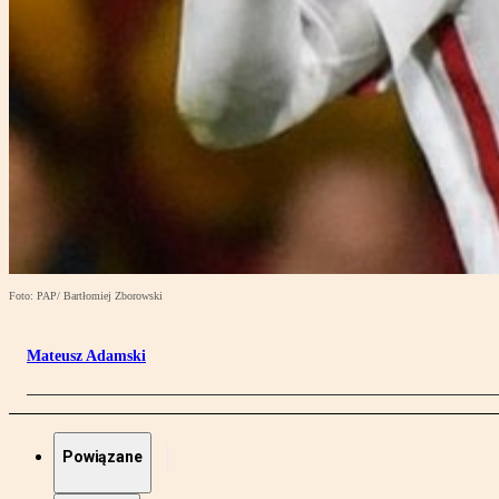
Foto: PAP/ Bartłomiej Zborowski
Mateusz Adamski
Powiązane