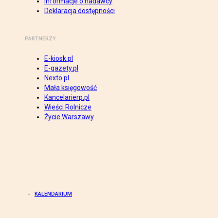
Informacje o nadawcy
Deklaracja dostępności
PARTNERZY
E-kiosk.pl
E-gazety.pl
Nexto.pl
Mała księgowość
Kancelarierp.pl
Wieści Rolnicze
Życie Warszawy
KALENDARIUM