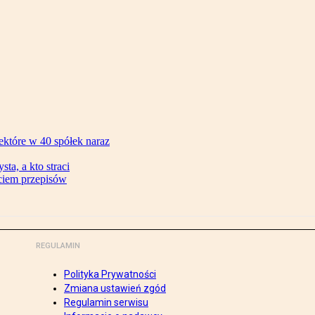
ektóre w 40 spółek naraz
ta, a kto straci
ęciem przepisów
REGULAMIN
Polityka Prywatności
Zmiana ustawień zgód
Regulamin serwisu