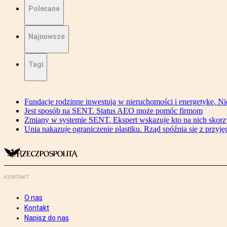
Polecane
Najnowsze
Tagi
Fundacje rodzinne inwestują w nieruchomości i energetykę. Ni
Jest sposób na SENT. Status AEO może pomóc firmom
Zmiany w systemie SENT. Ekspert wskazuje kto na nich skorzys
Unia nakazuje ograniczenie plastiku. Rząd spóźnia się z przyj
KONTAKT
O nas
Kontakt
Napisz do nas