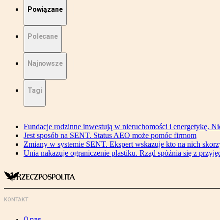
Powiązane
Polecane
Najnowsze
Tagi
Fundacje rodzinne inwestują w nieruchomości i energetykę. Ni
Jest sposób na SENT. Status AEO może pomóc firmom
Zmiany w systemie SENT. Ekspert wskazuje kto na nich skorzys
Unia nakazuje ograniczenie plastiku. Rząd spóźnia się z przyj
KONTAKT
O nas