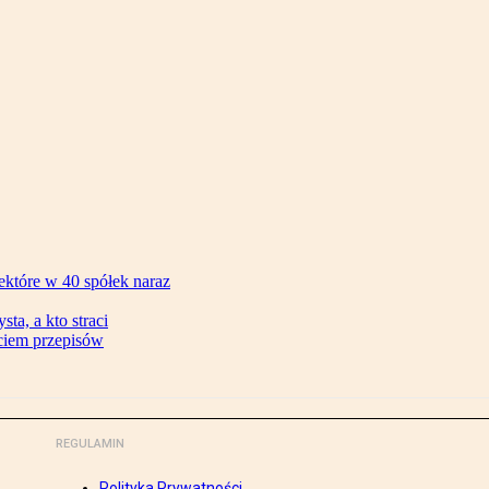
ektóre w 40 spółek naraz
ta, a kto straci
ęciem przepisów
REGULAMIN
Polityka Prywatności