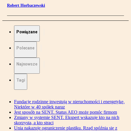
Robert Horbaczewski
Powiązane
Polecane
Najnowsze
Tagi
Fundacje rodzinne inwestują w nieruchomości i energetykę.
Niektóre w 40 spółek naraz
Jest sposób na SENT. Status AEO może pomóc firmom
Zmiany w systemie SENT. Ekspert wskazuje kto na nich
skorzysta, a kto straci
Unia nakazuje ograniczenie plastiku. Rząd spóźnia się z