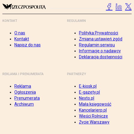
KONTAKT
REGULAMIN
O nas
Polityka Prywatności
Kontakt
Zmiana ustawień zgód
Napisz do nas
Regulamin serwisu
Informacje o nadawcy
Deklaracja dostępności
REKLAMA I PRENUMERATA
PARTNERZY
Reklama
E-kiosk.pl
Ogłoszenia
E-gazety.pl
Prenumerata
Nexto.pl
Archiwum
Mała księgowość
Kancelarierp.pl
Wieści Rolnicze
Życie Warszawy