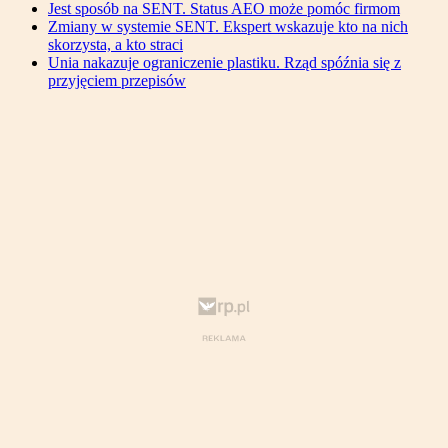
Jest sposób na SENT. Status AEO może pomóc firmom
Zmiany w systemie SENT. Ekspert wskazuje kto na nich
skorzysta, a kto straci
Unia nakazuje ograniczenie plastiku. Rząd spóźnia się z
przyjęciem przepisów