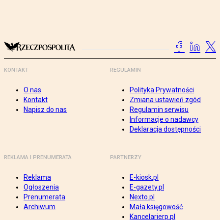
KONTAKT
REGULAMIN
O nas
Polityka Prywatności
Kontakt
Zmiana ustawień zgód
Napisz do nas
Regulamin serwisu
Informacje o nadawcy
Deklaracja dostępności
REKLAMA I PRENUMERATA
PARTNERZY
Reklama
E-kiosk.pl
Ogłoszenia
E-gazety.pl
Prenumerata
Nexto.pl
Archiwum
Mała księgowość
Kancelarierp.pl