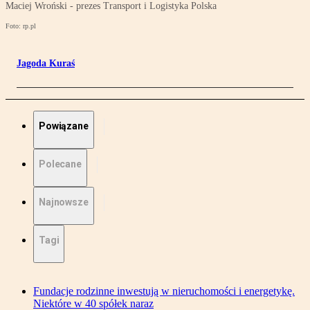
Maciej Wroński - prezes Transport i Logistyka Polska
Foto: rp.pl
Jagoda Kuraś
Powiązane
Polecane
Najnowsze
Tagi
Fundacje rodzinne inwestują w nieruchomości i energetykę.
Niektóre w 40 spółek naraz