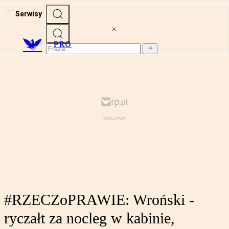
Serwisy
PRO
#RZECZoPRAWIE: Wroński -
ryczałt za nocleg w kabinie,