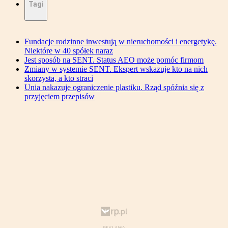
Tagi
Fundacje rodzinne inwestują w nieruchomości i energetykę.
Niektóre w 40 spółek naraz
Jest sposób na SENT. Status AEO może pomóc firmom
Zmiany w systemie SENT. Ekspert wskazuje kto na nich
skorzysta, a kto straci
Unia nakazuje ograniczenie plastiku. Rząd spóźnia się z
przyjęciem przepisów