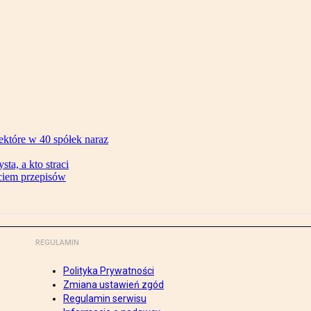
ektóre w 40 spółek naraz
ta, a kto straci
ęciem przepisów
REGULAMIN
Polityka Prywatności
Zmiana ustawień zgód
Regulamin serwisu