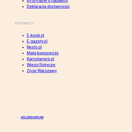
Informacje o nadawcy
Deklaracja dostępności
PARTNERZY
E-kiosk.pl
E-gazety.pl
Nexto.pl
Mała księgowość
Kancelarierp.pl
Wieści Rolnicze
Życie Warszawy
KALENDARIUM