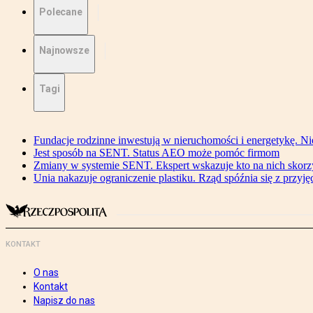
Polecane
Najnowsze
Tagi
Fundacje rodzinne inwestują w nieruchomości i energetykę. Ni
Jest sposób na SENT. Status AEO może pomóc firmom
Zmiany w systemie SENT. Ekspert wskazuje kto na nich skorzys
Unia nakazuje ograniczenie plastiku. Rząd spóźnia się z przyj
KONTAKT
O nas
Kontakt
Napisz do nas