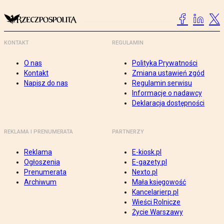
KONTAKT
REGULAMIN
O nas
Polityka Prywatności
Kontakt
Zmiana ustawień zgód
Napisz do nas
Regulamin serwisu
Informacje o nadawcy
Deklaracja dostępności
REKLAMA I PRENUMERATA
PARTNERZY
Reklama
E-kiosk.pl
Ogłoszenia
E-gazety.pl
Prenumerata
Nexto.pl
Archiwum
Mała księgowość
Kancelarierp.pl
Wieści Rolnicze
Życie Warszawy