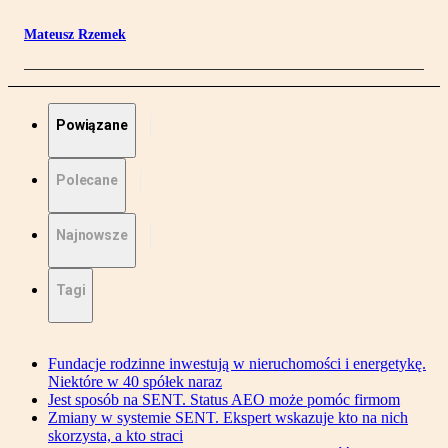
Mateusz Rzemek
Powiązane
Polecane
Najnowsze
Tagi
Fundacje rodzinne inwestują w nieruchomości i energetykę.
Niektóre w 40 spółek naraz
Jest sposób na SENT. Status AEO może pomóc firmom
Zmiany w systemie SENT. Ekspert wskazuje kto na nich
skorzysta, a kto straci