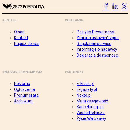
KONTAKT
REGULAMIN
O nas
Polityka Prywatności
Kontakt
Zmiana ustawień zgód
Napisz do nas
Regulamin serwisu
Informacje o nadawcy
Deklaracja dostępności
REKLAMA I PRENUMERATA
PARTNERZY
Reklama
E-kiosk.pl
Ogłoszenia
E-gazety.pl
Prenumerata
Nexto.pl
Archiwum
Mała księgowość
Kancelarierp.pl
Wieści Rolnicze
Życie Warszawy