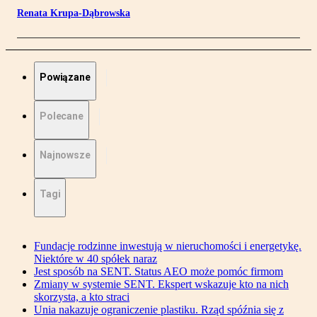
Renata Krupa-Dąbrowska
Powiązane
Polecane
Najnowsze
Tagi
Fundacje rodzinne inwestują w nieruchomości i energetykę.
Niektóre w 40 spółek naraz
Jest sposób na SENT. Status AEO może pomóc firmom
Zmiany w systemie SENT. Ekspert wskazuje kto na nich
skorzysta, a kto straci
Unia nakazuje ograniczenie plastiku. Rząd spóźnia się z