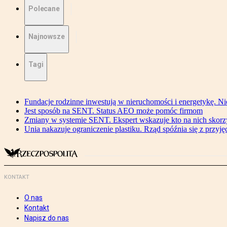
Polecane
Najnowsze
Tagi
Fundacje rodzinne inwestują w nieruchomości i energetykę. Ni
Jest sposób na SENT. Status AEO może pomóc firmom
Zmiany w systemie SENT. Ekspert wskazuje kto na nich skorzys
Unia nakazuje ograniczenie plastiku. Rząd spóźnia się z przyj
KONTAKT
O nas
Kontakt
Napisz do nas