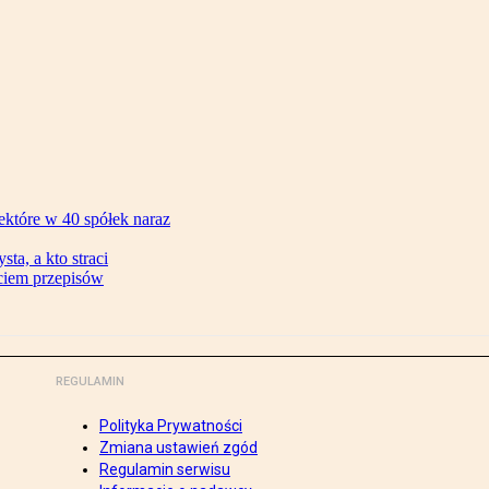
ektóre w 40 spółek naraz
ta, a kto straci
ęciem przepisów
REGULAMIN
Polityka Prywatności
Zmiana ustawień zgód
Regulamin serwisu