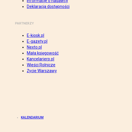
Informacje o nadawcy
Deklaracja dostępności
PARTNERZY
E-kiosk.pl
E-gazety.pl
Nexto.pl
Mała księgowość
Kancelarierp.pl
Wieści Rolnicze
Życie Warszawy
KALENDARIUM