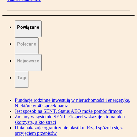
Powiązane
Polecane
Najnowsze
Tagi
Fundacje rodzinne inwestują w nieruchomości i energetykę.
Niektóre w 40 spółek naraz
Jest sposób na SENT. Status AEO może pomóc firmom
Zmiany w systemie SENT. Ekspert wskazuje kto na nich
skorzysta, a kto straci
Unia nakazuje ograniczenie plastiku. Rząd spóźnia się z
przyjęciem przepisów