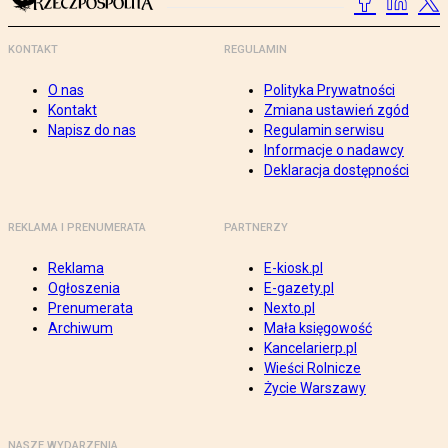
KONTAKT
REGULAMIN
O nas
Polityka Prywatności
Kontakt
Zmiana ustawień zgód
Napisz do nas
Regulamin serwisu
Informacje o nadawcy
Deklaracja dostępności
REKLAMA I PRENUMERATA
PARTNERZY
Reklama
E-kiosk.pl
Ogłoszenia
E-gazety.pl
Prenumerata
Nexto.pl
Archiwum
Mała księgowość
Kancelarierp.pl
Wieści Rolnicze
Życie Warszawy
NASZE WYDARZENIA