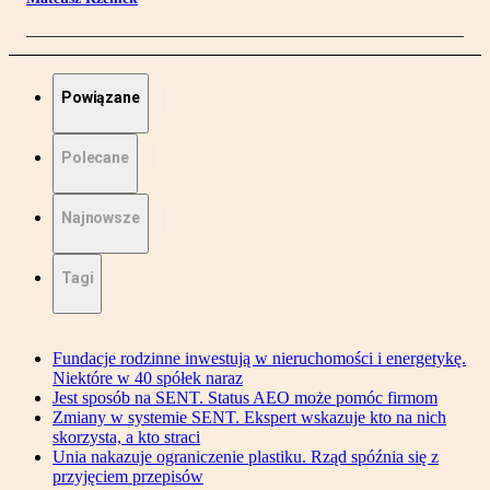
Powiązane
Polecane
Najnowsze
Tagi
Fundacje rodzinne inwestują w nieruchomości i energetykę.
Niektóre w 40 spółek naraz
Jest sposób na SENT. Status AEO może pomóc firmom
Zmiany w systemie SENT. Ekspert wskazuje kto na nich
skorzysta, a kto straci
Unia nakazuje ograniczenie plastiku. Rząd spóźnia się z
przyjęciem przepisów