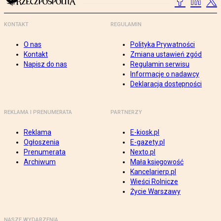
KONTAKT
REGULAMIN
O nas
Polityka Prywatności
Kontakt
Zmiana ustawień zgód
Napisz do nas
Regulamin serwisu
Informacje o nadawcy
Deklaracja dostępności
REKLAMA I PRENUMERATA
PARTNERZY
Reklama
E-kiosk.pl
Ogłoszenia
E-gazety.pl
Prenumerata
Nexto.pl
Archiwum
Mała księgowość
Kancelarierp.pl
Wieści Rolnicze
Życie Warszawy
NASZE WYDARZENIA