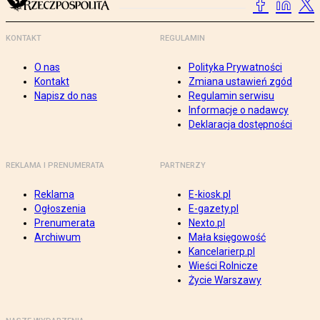
KONTAKT
REGULAMIN
O nas
Polityka Prywatności
Kontakt
Zmiana ustawień zgód
Napisz do nas
Regulamin serwisu
Informacje o nadawcy
Deklaracja dostępności
REKLAMA I PRENUMERATA
PARTNERZY
Reklama
E-kiosk.pl
Ogłoszenia
E-gazety.pl
Prenumerata
Nexto.pl
Archiwum
Mała księgowość
Kancelarierp.pl
Wieści Rolnicze
Życie Warszawy