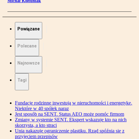
Michał Kołtuniak
Powiązane
Polecane
Najnowsze
Tagi
Fundacje rodzinne inwestują w nieruchomości i energetykę.
Niektóre w 40 spółek naraz
Jest sposób na SENT. Status AEO może pomóc firmom
Zmiany w systemie SENT. Ekspert wskazuje kto na nich
skorzysta, a kto straci
Unia nakazuje ograniczenie plastiku. Rząd spóźnia się z
przyjęciem przepisów