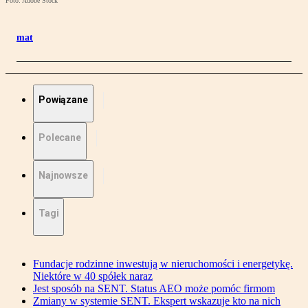
Foto: Adobe Stock
mat
Powiązane
Polecane
Najnowsze
Tagi
Fundacje rodzinne inwestują w nieruchomości i energetykę.
Niektóre w 40 spółek naraz
Jest sposób na SENT. Status AEO może pomóc firmom
Zmiany w systemie SENT. Ekspert wskazuje kto na nich