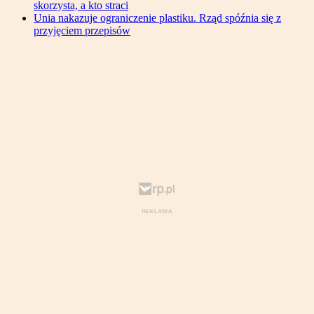
skorzysta, a kto straci
Unia nakazuje ograniczenie plastiku. Rząd spóźnia się z
przyjęciem przepisów