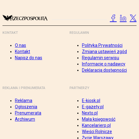
KONTAKT
REGULAMIN
O nas
Polityka Prywatności
Kontakt
Zmiana ustawień zgód
Napisz do nas
Regulamin serwisu
Informacje o nadawcy
Deklaracja dostępności
REKLAMA I PRENUMERATA
PARTNERZY
Reklama
E-kiosk.pl
Ogłoszenia
E-gazety.pl
Prenumerata
Nexto.pl
Archiwum
Mała księgowość
Kancelarierp.pl
Wieści Rolnicze
Życie Warszawy