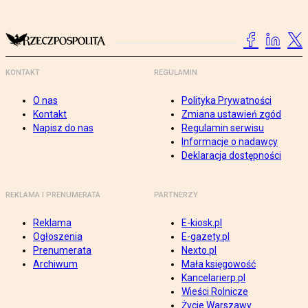
KONTAKT
REGULAMIN
O nas
Polityka Prywatności
Kontakt
Zmiana ustawień zgód
Napisz do nas
Regulamin serwisu
Informacje o nadawcy
Deklaracja dostępności
REKLAMA I PRENUMERATA
PARTNERZY
Reklama
E-kiosk.pl
Ogłoszenia
E-gazety.pl
Prenumerata
Nexto.pl
Archiwum
Mała księgowość
Kancelarierp.pl
Wieści Rolnicze
Życie Warszawy