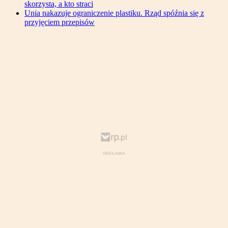
skorzysta, a kto straci
Unia nakazuje ograniczenie plastiku. Rząd spóźnia się z
przyjęciem przepisów