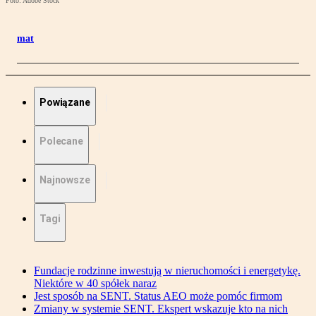
Foto: Adobe Stock
mat
Powiązane
Polecane
Najnowsze
Tagi
Fundacje rodzinne inwestują w nieruchomości i energetykę.
Niektóre w 40 spółek naraz
Jest sposób na SENT. Status AEO może pomóc firmom
Zmiany w systemie SENT. Ekspert wskazuje kto na nich