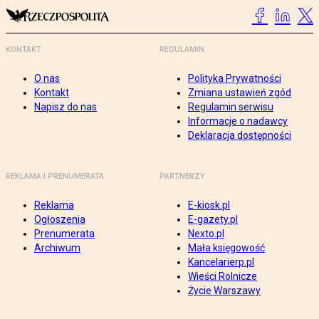
KONTAKT
REGULAMIN
O nas
Polityka Prywatności
Kontakt
Zmiana ustawień zgód
Napisz do nas
Regulamin serwisu
Informacje o nadawcy
Deklaracja dostępności
REKLAMA I PRENUMERATA
PARTNERZY
Reklama
E-kiosk.pl
Ogłoszenia
E-gazety.pl
Prenumerata
Nexto.pl
Archiwum
Mała księgowość
Kancelarierp.pl
Wieści Rolnicze
Życie Warszawy