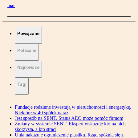
mat
Powiązane
Polecane
Najnowsze
Tagi
Fundacje rodzinne inwestują w nieruchomości i energetykę.
Niektóre w 40 spółek naraz
Jest sposób na SENT. Status AEO może pomóc firmom
Zmiany w systemie SENT. Ekspert wskazuje kto na nich
skorzysta, a kto straci
Unia nakazuje ograniczenie plastiku. Rząd spóźnia się z