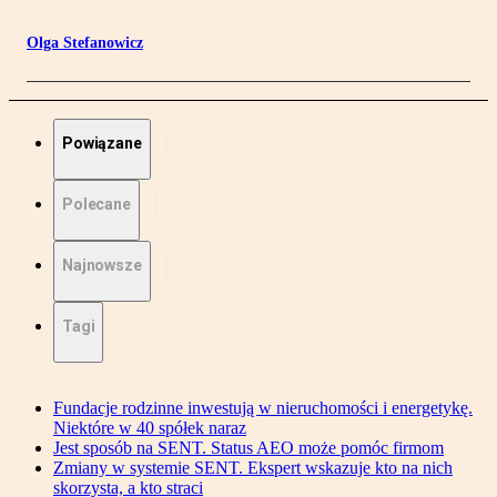
Olga Stefanowicz
Powiązane
Polecane
Najnowsze
Tagi
Fundacje rodzinne inwestują w nieruchomości i energetykę.
Niektóre w 40 spółek naraz
Jest sposób na SENT. Status AEO może pomóc firmom
Zmiany w systemie SENT. Ekspert wskazuje kto na nich
skorzysta, a kto straci