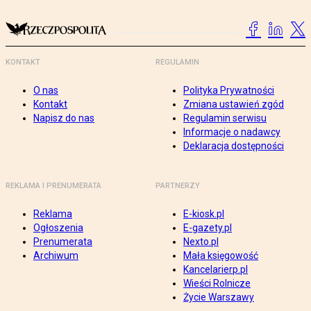
KONTAKT
REGULAMIN
O nas
Polityka Prywatności
Kontakt
Zmiana ustawień zgód
Napisz do nas
Regulamin serwisu
Informacje o nadawcy
Deklaracja dostępności
REKLAMA I PRENUMERATA
PARTNERZY
Reklama
E-kiosk.pl
Ogłoszenia
E-gazety.pl
Prenumerata
Nexto.pl
Archiwum
Mała księgowość
Kancelarierp.pl
Wieści Rolnicze
Życie Warszawy