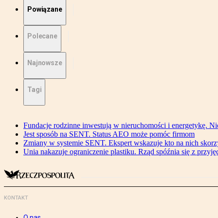
Powiązane
Polecane
Najnowsze
Tagi
Fundacje rodzinne inwestują w nieruchomości i energetykę. Ni
Jest sposób na SENT. Status AEO może pomóc firmom
Zmiany w systemie SENT. Ekspert wskazuje kto na nich skorzys
Unia nakazuje ograniczenie plastiku. Rząd spóźnia się z przyj
KONTAKT
O nas