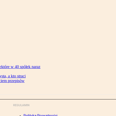
ektóre w 40 spółek naraz
ta, a kto straci
ęciem przepisów
REGULAMIN
Polityka Prywatności