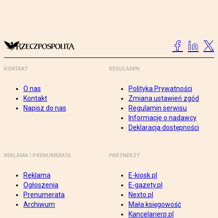
KONTAKT
REGULAMIN
O nas
Polityka Prywatności
Kontakt
Zmiana ustawień zgód
Napisz do nas
Regulamin serwisu
Informacje o nadawcy
Deklaracja dostępności
REKLAMA I PRENUMERATA
PARTNERZY
Reklama
E-kiosk.pl
Ogłoszenia
E-gazety.pl
Prenumerata
Nexto.pl
Archiwum
Mała księgowość
Kancelarierp.pl