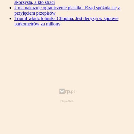
skorzysta, a kto straci
Unia nakazuje ograniczenie plastiku. Rząd spóźnia się z
przyjęciem przepisów
Triumf władz lotniska Chopina. Jest decyzja w sprawie
parkometrów za miliony