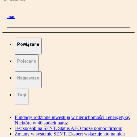
Foto: Adobe Stock
mat
Powiązane
Polecane
Najnowsze
Tagi
Fundacje rodzinne inwestują w nieruchomości i energetykę.
Niektóre w 40 spółek naraz
Jest sposób na SENT. Status AEO może pomóc firmom
Zmiany w systemie SENT. Ekspert wskazuje kto na nich