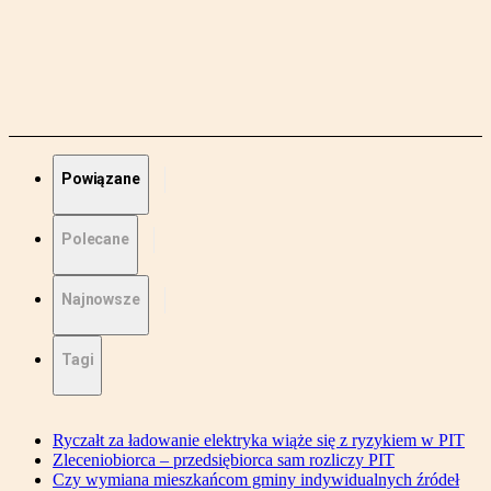
Powiązane
Polecane
Najnowsze
Tagi
Ryczałt za ładowanie elektryka wiąże się z ryzykiem w PIT
Zleceniobiorca – przedsiębiorca sam rozliczy PIT
Czy wymiana mieszkańcom gminy indywidualnych źródeł