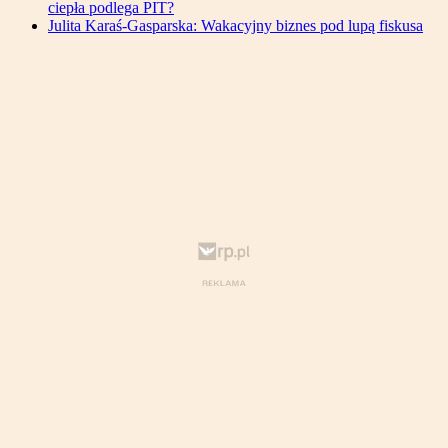
ciepła podlega PIT?
Julita Karaś-Gasparska: Wakacyjny biznes pod lupą fiskusa