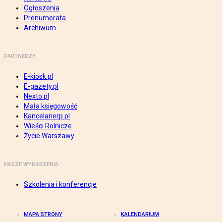
Ogłoszenia
Prenumerata
Archiwum
PARTNERZY
E-kiosk.pl
E-gazety.pl
Nexto.pl
Mała księgowość
Kancelarierp.pl
Wieści Rolnicze
Życie Warszawy
NASZE WYDARZENIA
Szkolenia i konferencje
MAPA STRONY
KALENDARIUM