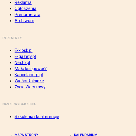
Reklama
Ogłoszenia
Prenumerata
Archiwum
PARTNERZY
E-kiosk.pl
E-gazety.pl
Nexto.pl
Mała księgowość
Kancelarierp.pl
Wieści Rolnicze
Życie Warszawy
NASZE WYDARZENIA
Szkolenia i konferencje
MAPA STRONY
KALENDARIUM