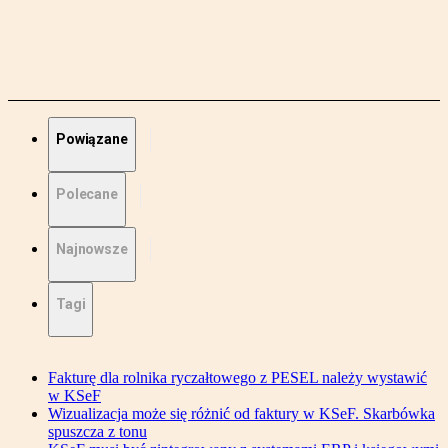
Powiązane
Polecane
Najnowsze
Tagi
Fakturę dla rolnika ryczałtowego z PESEL należy wystawić
w KSeF
Wizualizacja może się różnić od faktury w KSeF. Skarbówka
spuszcza z tonu