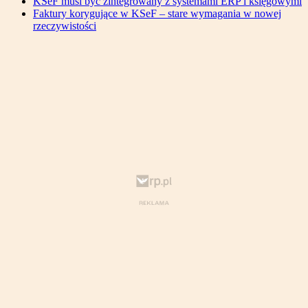
KSeF musi być zintegrowany z systemami ERP i księgowymi
Faktury korygujące w KSeF – stare wymagania w nowej
rzeczywistości