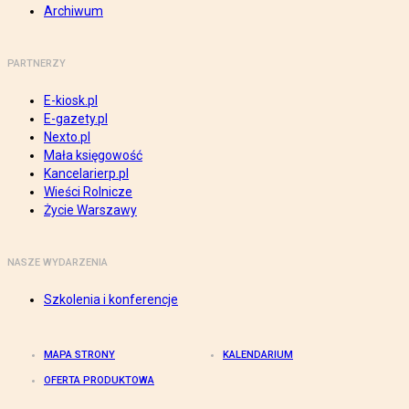
Archiwum
PARTNERZY
E-kiosk.pl
E-gazety.pl
Nexto.pl
Mała księgowość
Kancelarierp.pl
Wieści Rolnicze
Życie Warszawy
NASZE WYDARZENIA
Szkolenia i konferencje
MAPA STRONY
KALENDARIUM
OFERTA PRODUKTOWA