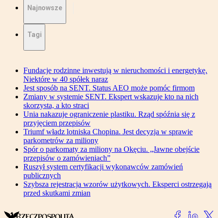
Najnowsze
Tagi
Fundacje rodzinne inwestują w nieruchomości i energetykę.
Niektóre w 40 spółek naraz
Jest sposób na SENT. Status AEO może pomóc firmom
Zmiany w systemie SENT. Ekspert wskazuje kto na nich
skorzysta, a kto straci
Unia nakazuje ograniczenie plastiku. Rząd spóźnia się z
przyjęciem przepisów
Triumf władz lotniska Chopina. Jest decyzja w sprawie
parkometrów za miliony
Spór o parkomaty za miliony na Okęciu. „Jawne obejście
przepisów o zamówieniach”
Ruszył system certyfikacji wykonawców zamówień
publicznych
Szybsza rejestracja wzorów użytkowych. Eksperci ostrzegają
przed skutkami zmian