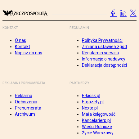
KONTAKT
REGULAMIN
O nas
Polityka Prywatności
Kontakt
Zmiana ustawień zgód
Napisz do nas
Regulamin serwisu
Informacje o nadawcy
Deklaracja dostępności
REKLAMA I PRENUMERATA
PARTNERZY
Reklama
E-kiosk.pl
Ogłoszenia
E-gazety.pl
Prenumerata
Nexto.pl
Archiwum
Mała księgowość
Kancelarierp.pl
Wieści Rolnicze
Życie Warszawy