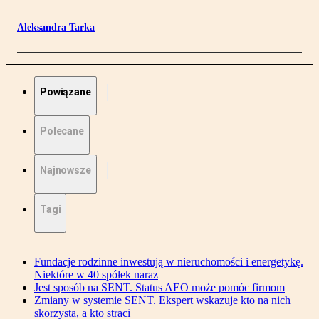
Aleksandra Tarka
Powiązane
Polecane
Najnowsze
Tagi
Fundacje rodzinne inwestują w nieruchomości i energetykę.
Niektóre w 40 spółek naraz
Jest sposób na SENT. Status AEO może pomóc firmom
Zmiany w systemie SENT. Ekspert wskazuje kto na nich
skorzysta, a kto straci