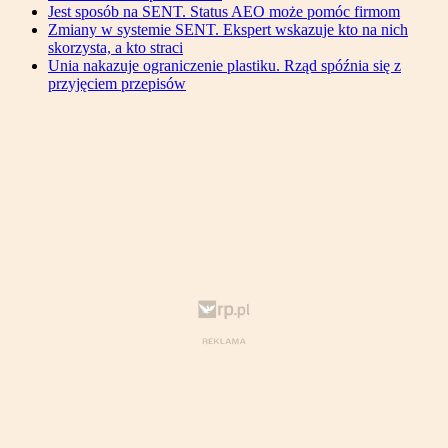
Jest sposób na SENT. Status AEO może pomóc firmom
Zmiany w systemie SENT. Ekspert wskazuje kto na nich
skorzysta, a kto straci
Unia nakazuje ograniczenie plastiku. Rząd spóźnia się z
przyjęciem przepisów