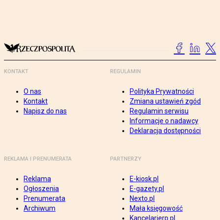
KONTAKT
REGULAMIN
O nas
Polityka Prywatności
Kontakt
Zmiana ustawień zgód
Napisz do nas
Regulamin serwisu
Informacje o nadawcy
Deklaracja dostępności
REKLAMA I PRENUMERATA
PARTNERZY
Reklama
E-kiosk.pl
Ogłoszenia
E-gazety.pl
Prenumerata
Nexto.pl
Archiwum
Mała księgowość
Kancelarierp.pl