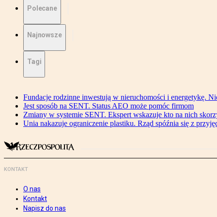
Polecane
Najnowsze
Tagi
Fundacje rodzinne inwestują w nieruchomości i energetykę. Ni
Jest sposób na SENT. Status AEO może pomóc firmom
Zmiany w systemie SENT. Ekspert wskazuje kto na nich skorzys
Unia nakazuje ograniczenie plastiku. Rząd spóźnia się z przyj
KONTAKT
O nas
Kontakt
Napisz do nas