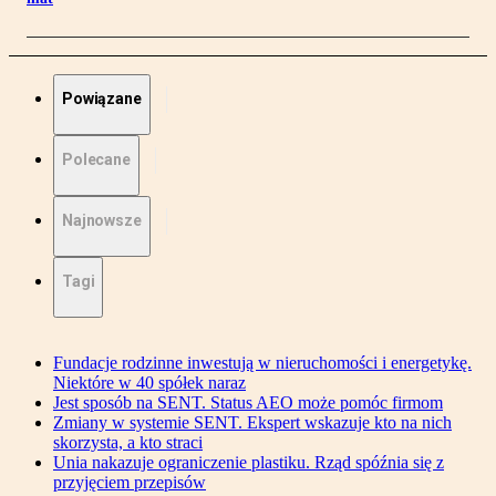
Powiązane
Polecane
Najnowsze
Tagi
Fundacje rodzinne inwestują w nieruchomości i energetykę.
Niektóre w 40 spółek naraz
Jest sposób na SENT. Status AEO może pomóc firmom
Zmiany w systemie SENT. Ekspert wskazuje kto na nich
skorzysta, a kto straci
Unia nakazuje ograniczenie plastiku. Rząd spóźnia się z
przyjęciem przepisów