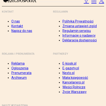
KONTAKT
REGULAMIN
O nas
Polityka Prywatności
Kontakt
Zmiana ustawień zgód
Napisz do nas
Regulamin serwisu
Informacje o nadawcy
Deklaracja dostępności
REKLAMA I PRENUMERATA
PARTNERZY
Reklama
E-kiosk.pl
Ogłoszenia
E-gazety.pl
Prenumerata
Nexto.pl
Archiwum
Mała księgowość
Kancelarierp.pl
Wieści Rolnicze
Życie Warszawy
NASZE WYDARZENIA