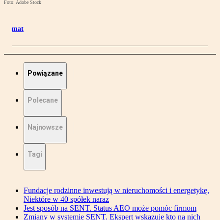
Foto: Adobe Stock
mat
Powiązane
Polecane
Najnowsze
Tagi
Fundacje rodzinne inwestują w nieruchomości i energetykę.
Niektóre w 40 spółek naraz
Jest sposób na SENT. Status AEO może pomóc firmom
Zmiany w systemie SENT. Ekspert wskazuje kto na nich