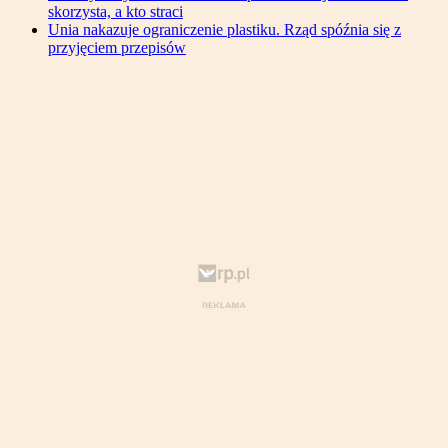
skorzysta, a kto straci
Unia nakazuje ograniczenie plastiku. Rząd spóźnia się z
przyjęciem przepisów