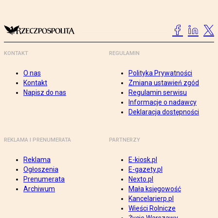
KONTAKT
REGULAMIN
O nas
Polityka Prywatności
Kontakt
Zmiana ustawień zgód
Napisz do nas
Regulamin serwisu
Informacje o nadawcy
Deklaracja dostępności
REKLAMA I PRENUMERATA
PARTNERZY
Reklama
E-kiosk.pl
Ogłoszenia
E-gazety.pl
Prenumerata
Nexto.pl
Archiwum
Mała księgowość
Kancelarierp.pl
Wieści Rolnicze