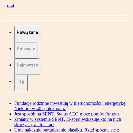
mat
Powiązane
Polecane
Najnowsze
Tagi
Fundacje rodzinne inwestują w nieruchomości i energetykę.
Niektóre w 40 spółek naraz
Jest sposób na SENT. Status AEO może pomóc firmom
Zmiany w systemie SENT. Ekspert wskazuje kto na nich
skorzysta, a kto straci
Unia nakazuje ograniczenie plastiku. Rząd spóźnia się z