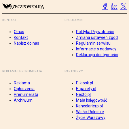
KONTAKT
REGULAMIN
O nas
Polityka Prywatności
Kontakt
Zmiana ustawień zgód
Napisz do nas
Regulamin serwisu
Informacje o nadawcy
Deklaracja dostępności
REKLAMA I PRENUMERATA
PARTNERZY
Reklama
E-kiosk.pl
Ogłoszenia
E-gazety.pl
Prenumerata
Nexto.pl
Archiwum
Mała księgowość
Kancelarierp.pl
Wieści Rolnicze
Życie Warszawy