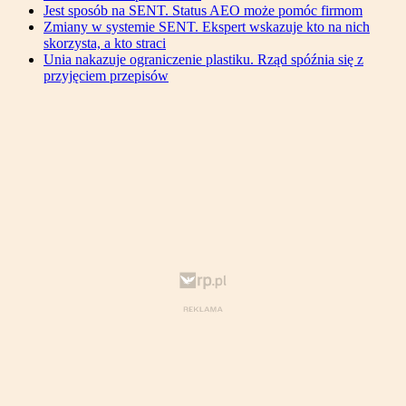
Jest sposób na SENT. Status AEO może pomóc firmom
Zmiany w systemie SENT. Ekspert wskazuje kto na nich
skorzysta, a kto straci
Unia nakazuje ograniczenie plastiku. Rząd spóźnia się z
przyjęciem przepisów