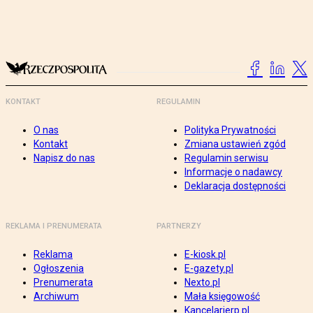
KONTAKT
REGULAMIN
O nas
Polityka Prywatności
Kontakt
Zmiana ustawień zgód
Napisz do nas
Regulamin serwisu
Informacje o nadawcy
Deklaracja dostępności
REKLAMA I PRENUMERATA
PARTNERZY
Reklama
E-kiosk.pl
Ogłoszenia
E-gazety.pl
Prenumerata
Nexto.pl
Archiwum
Mała księgowość
Kancelarierp.pl