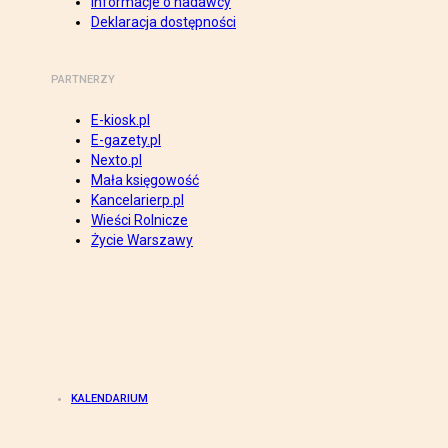
Informacje o nadawcy
Deklaracja dostępności
PARTNERZY
E-kiosk.pl
E-gazety.pl
Nexto.pl
Mała księgowość
Kancelarierp.pl
Wieści Rolnicze
Życie Warszawy
KALENDARIUM