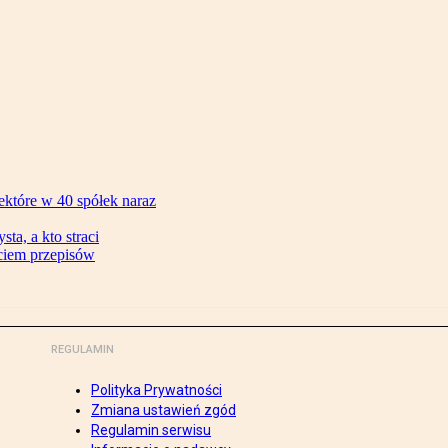
ektóre w 40 spółek naraz
ta, a kto straci
ęciem przepisów
REGULAMIN
Polityka Prywatności
Zmiana ustawień zgód
Regulamin serwisu