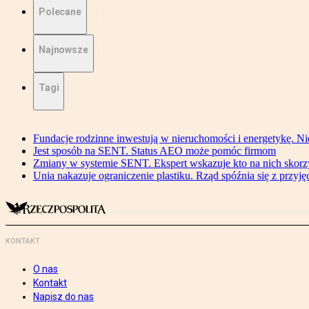
Polecane
Najnowsze
Tagi
Fundacje rodzinne inwestują w nieruchomości i energetykę. Ni
Jest sposób na SENT. Status AEO może pomóc firmom
Zmiany w systemie SENT. Ekspert wskazuje kto na nich skorzys
Unia nakazuje ograniczenie plastiku. Rząd spóźnia się z przyj
KONTAKT
O nas
Kontakt
Napisz do nas