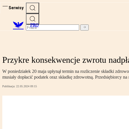
Serwisy
PRO
Przykre konsekwencje zwrotu nadpła
W poniedziałek 20 maja upłynął termin na rozliczenie składki zdrow
musiały dopłacić podatek oraz składkę zdrowotną. Przedsiębiorcy na 
Publikacja:
22.05.2024 09:15