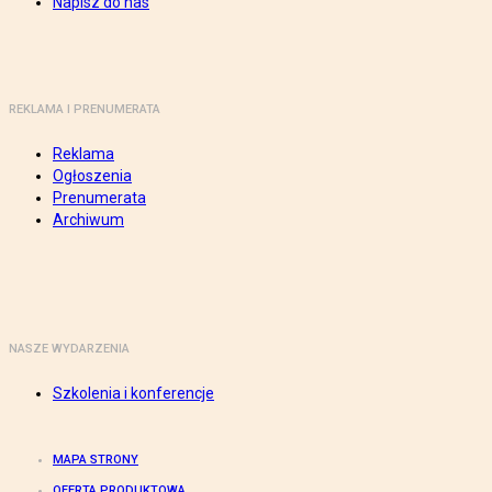
Napisz do nas
REKLAMA I PRENUMERATA
Reklama
Ogłoszenia
Prenumerata
Archiwum
NASZE WYDARZENIA
Szkolenia i konferencje
MAPA STRONY
OFERTA PRODUKTOWA