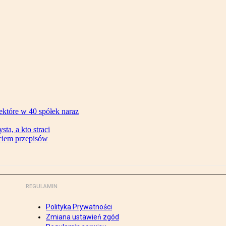
ektóre w 40 spółek naraz
ta, a kto straci
ęciem przepisów
REGULAMIN
Polityka Prywatności
Zmiana ustawień zgód