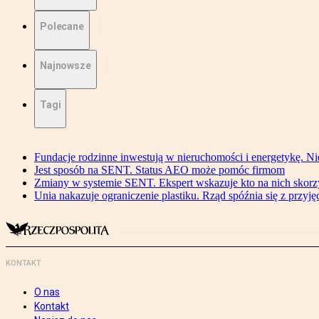
Polecane
Najnowsze
Tagi
Fundacje rodzinne inwestują w nieruchomości i energetykę. Ni
Jest sposób na SENT. Status AEO może pomóc firmom
Zmiany w systemie SENT. Ekspert wskazuje kto na nich skorzys
Unia nakazuje ograniczenie plastiku. Rząd spóźnia się z przyj
KONTAKT
O nas
Kontakt