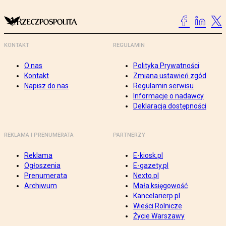
KONTAKT
REGULAMIN
O nas
Polityka Prywatności
Kontakt
Zmiana ustawień zgód
Napisz do nas
Regulamin serwisu
Informacje o nadawcy
Deklaracja dostępności
REKLAMA I PRENUMERATA
PARTNERZY
Reklama
E-kiosk.pl
Ogłoszenia
E-gazety.pl
Prenumerata
Nexto.pl
Archiwum
Mała księgowość
Kancelarierp.pl
Wieści Rolnicze
Życie Warszawy