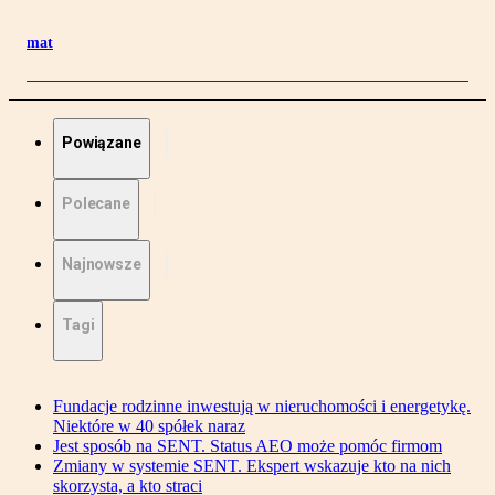
mat
Powiązane
Polecane
Najnowsze
Tagi
Fundacje rodzinne inwestują w nieruchomości i energetykę.
Niektóre w 40 spółek naraz
Jest sposób na SENT. Status AEO może pomóc firmom
Zmiany w systemie SENT. Ekspert wskazuje kto na nich
skorzysta, a kto straci