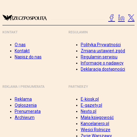
KONTAKT
REGULAMIN
O nas
Polityka Prywatności
Kontakt
Zmiana ustawień zgód
Napisz do nas
Regulamin serwisu
Informacje o nadawcy
Deklaracja dostępności
REKLAMA I PRENUMERATA
PARTNERZY
Reklama
E-kiosk.pl
Ogłoszenia
E-gazety.pl
Prenumerata
Nexto.pl
Archiwum
Mała księgowość
Kancelarierp.pl
Wieści Rolnicze
Życie Warszawy