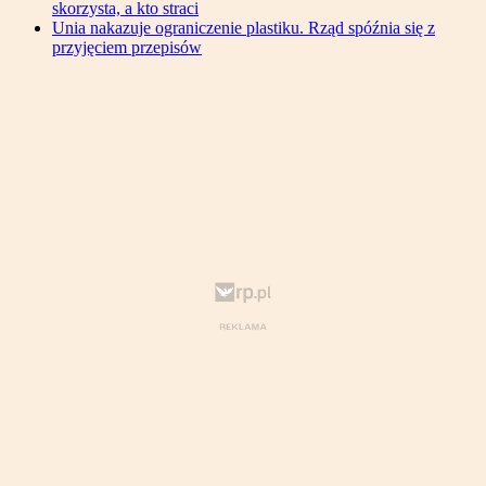
skorzysta, a kto straci
Unia nakazuje ograniczenie plastiku. Rząd spóźnia się z
przyjęciem przepisów