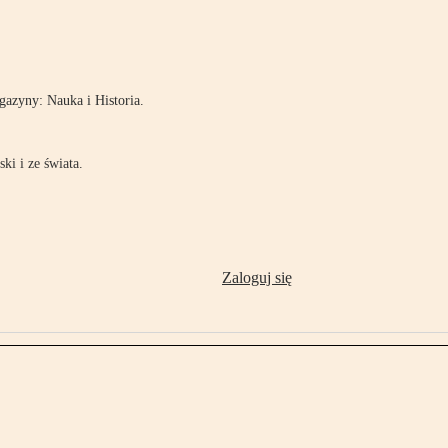
!
azyny: Nauka i Historia.
ki i ze świata.
Zaloguj się