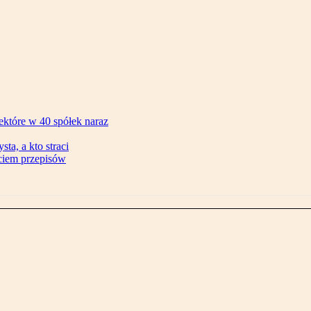
ektóre w 40 spółek naraz
ta, a kto straci
ęciem przepisów