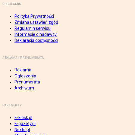
REGULAMIN
Polityka Prywatności
Zmiana ustawień zgód
Regulamin serwisu
Informacje o nadawcy
Deklaracja dostępności
REKLAMA I PRENUMERATA
Reklama
Ogłoszenia
Prenumerata
Archiwum
PARTNERZY
E-kiosk.pl
E-gazety.pl
Nexto.pl