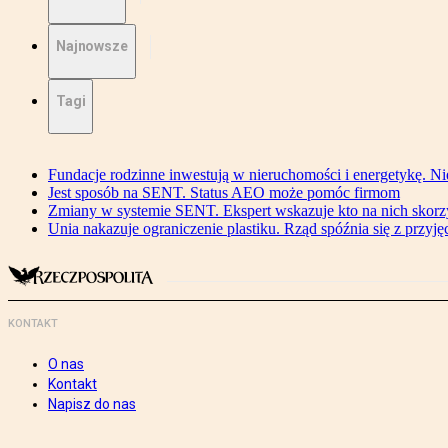
Najnowsze
Tagi
Fundacje rodzinne inwestują w nieruchomości i energetykę. Ni
Jest sposób na SENT. Status AEO może pomóc firmom
Zmiany w systemie SENT. Ekspert wskazuje kto na nich skorzys
Unia nakazuje ograniczenie plastiku. Rząd spóźnia się z przyj
KONTAKT
O nas
Kontakt
Napisz do nas