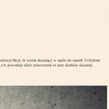
stytucji fikcji, że wyrok skazujący w ogóle nie zapadł. Uchylenie
.s.h. powoduje także zniweczenie ex tunc skutków skazania