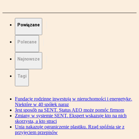
Powiązane
Polecane
Najnowsze
Tagi
Fundacje rodzinne inwestują w nieruchomości i energetykę.
Niektóre w 40 spółek naraz
Jest sposób na SENT. Status AEO może pomóc firmom
Zmiany w systemie SENT. Ekspert wskazuje kto na nich
skorzysta, a kto straci
Unia nakazuje ograniczenie plastiku. Rząd spóźnia się z
przyjęciem przepisów