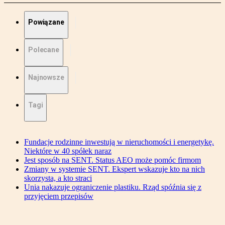
Powiązane
Polecane
Najnowsze
Tagi
Fundacje rodzinne inwestują w nieruchomości i energetykę.
Niektóre w 40 spółek naraz
Jest sposób na SENT. Status AEO może pomóc firmom
Zmiany w systemie SENT. Ekspert wskazuje kto na nich
skorzysta, a kto straci
Unia nakazuje ograniczenie plastiku. Rząd spóźnia się z
przyjęciem przepisów