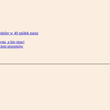
ektóre w 40 spółek naraz
ta, a kto straci
ęciem przepisów