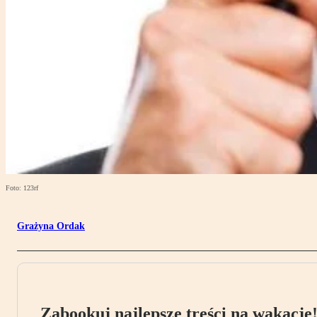
Foto: 123rf
Grażyna Ordak
Zabookuj najlepsze treści na wakacje