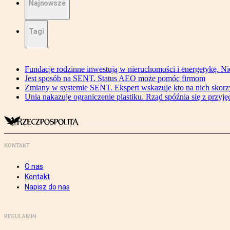
Najnowsze
Tagi
Fundacje rodzinne inwestują w nieruchomości i energetykę. Ni
Jest sposób na SENT. Status AEO może pomóc firmom
Zmiany w systemie SENT. Ekspert wskazuje kto na nich skorzys
Unia nakazuje ograniczenie plastiku. Rząd spóźnia się z przyj
KONTAKT
O nas
Kontakt
Napisz do nas
REGULAMIN