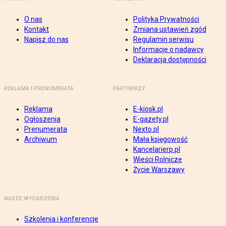
O nas
Polityka Prywatności
Kontakt
Zmiana ustawień zgód
Napisz do nas
Regulamin serwisu
Informacje o nadawcy
Deklaracja dostępności
REKLAMA I PRENUMERATA
PARTNERZY
Reklama
E-kiosk.pl
Ogłoszenia
E-gazety.pl
Prenumerata
Nexto.pl
Archiwum
Mała księgowość
Kancelarierp.pl
Wieści Rolnicze
Życie Warszawy
NASZE WYDARZENIA
Szkolenia i konferencje