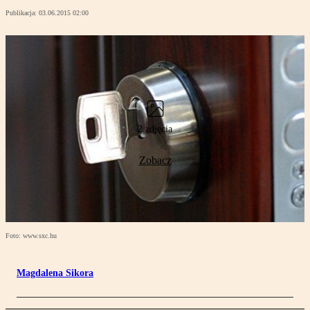
Publikacja:
03.06.2015 02:00
2 zdjęcia
Zobacz
Foto: www.sxc.hu
Magdalena Sikora