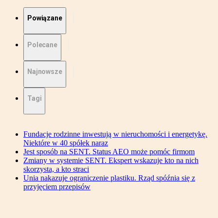
Powiązane
Polecane
Najnowsze
Tagi
Fundacje rodzinne inwestują w nieruchomości i energetykę.
Niektóre w 40 spółek naraz
Jest sposób na SENT. Status AEO może pomóc firmom
Zmiany w systemie SENT. Ekspert wskazuje kto na nich
skorzysta, a kto straci
Unia nakazuje ograniczenie plastiku. Rząd spóźnia się z
przyjęciem przepisów