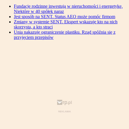
Fundacje rodzinne inwestują w nieruchomości i energetykę.
Niektóre w 40 spółek naraz
Jest sposób na SENT. Status AEO może pomóc firmom
Zmiany w systemie SENT. Ekspert wskazuje kto na nich
skorzysta, a kto straci
Unia nakazuje ograniczenie plastiku. Rząd spóźnia się z
przyjęciem przepisów