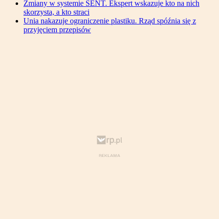
Zmiany w systemie SENT. Ekspert wskazuje kto na nich
skorzysta, a kto straci
Unia nakazuje ograniczenie plastiku. Rząd spóźnia się z
przyjęciem przepisów