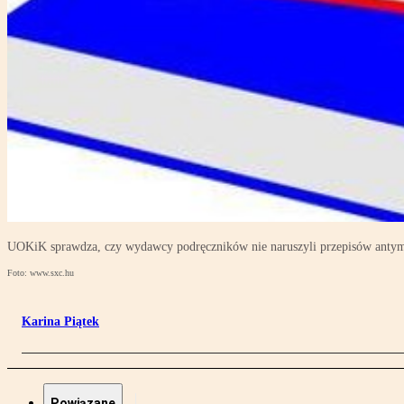
UOKiK sprawdza, czy wydawcy podręczników nie naruszyli przepisów ant
Foto: www.sxc.hu
Karina Piątek
Powiązane