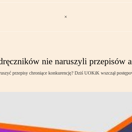
ęczników nie naruszyli przepisów
szyć przepisy chroniące konkurencję? Dziś UOKiK wszczął postępowa