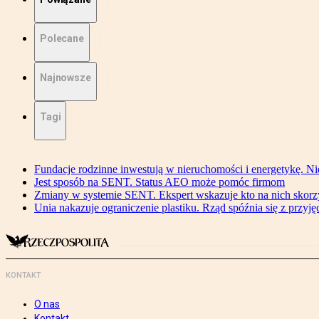
Polecane
Najnowsze
Tagi
Fundacje rodzinne inwestują w nieruchomości i energetykę. Ni
Jest sposób na SENT. Status AEO może pomóc firmom
Zmiany w systemie SENT. Ekspert wskazuje kto na nich skorzys
Unia nakazuje ograniczenie plastiku. Rząd spóźnia się z przyj
KONTAKT
O nas
Kontakt