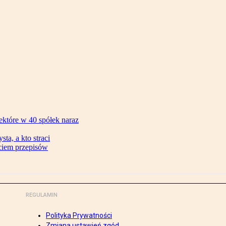
ektóre w 40 spółek naraz
ta, a kto straci
ęciem przepisów
REGULAMIN
Polityka Prywatności
Zmiana ustawień zgód