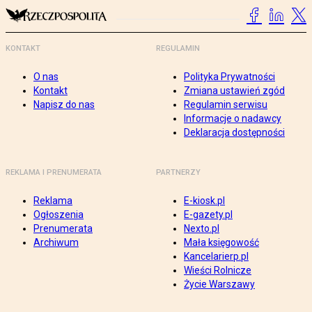
KONTAKT
REGULAMIN
O nas
Polityka Prywatności
Kontakt
Zmiana ustawień zgód
Napisz do nas
Regulamin serwisu
Informacje o nadawcy
Deklaracja dostępności
REKLAMA I PRENUMERATA
PARTNERZY
Reklama
E-kiosk.pl
Ogłoszenia
E-gazety.pl
Prenumerata
Nexto.pl
Archiwum
Mała księgowość
Kancelarierp.pl
Wieści Rolnicze
Życie Warszawy