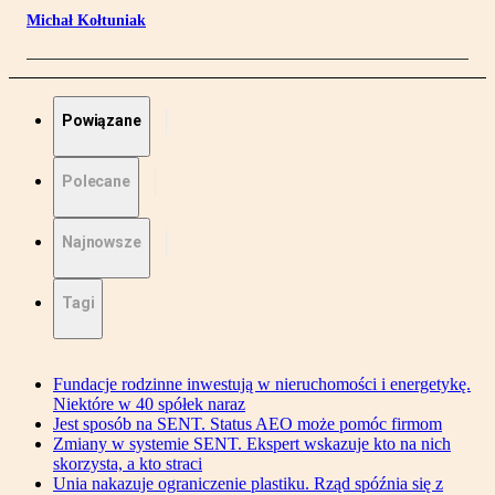
Michał Kołtuniak
Powiązane
Polecane
Najnowsze
Tagi
Fundacje rodzinne inwestują w nieruchomości i energetykę.
Niektóre w 40 spółek naraz
Jest sposób na SENT. Status AEO może pomóc firmom
Zmiany w systemie SENT. Ekspert wskazuje kto na nich
skorzysta, a kto straci
Unia nakazuje ograniczenie plastiku. Rząd spóźnia się z