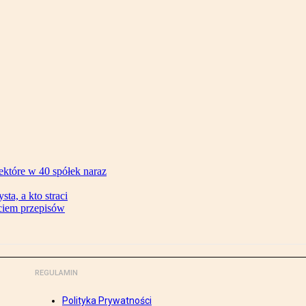
ektóre w 40 spółek naraz
ta, a kto straci
ęciem przepisów
REGULAMIN
Polityka Prywatności