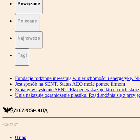
Powiązane
Polecane
Najnowsze
Tagi
Fundacje rodzinne inwestują w nieruchomości i energetykę. Ni
Jest sposób na SENT. Status AEO może pomóc firmom
Zmiany w systemie SENT. Ekspert wskazuje kto na nich skorzys
Unia nakazuje ograniczenie plastiku. Rząd spóźnia się z przyj
KONTAKT
O nas