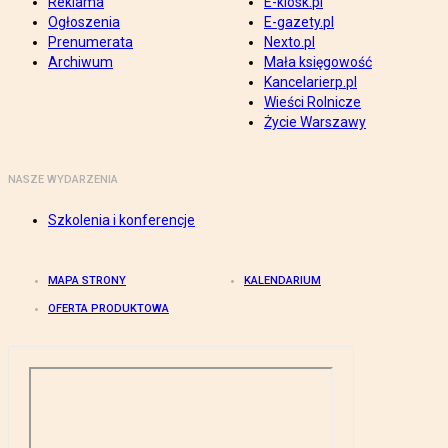
Reklama
E-kiosk.pl
Ogłoszenia
E-gazety.pl
Prenumerata
Nexto.pl
Archiwum
Mała księgowość
Kancelarierp.pl
Wieści Rolnicze
Życie Warszawy
NASZE WYDARZENIA
Szkolenia i konferencje
MAPA STRONY
KALENDARIUM
OFERTA PRODUKTOWA