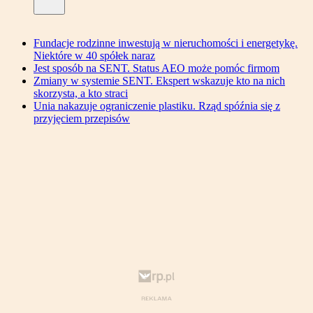
Fundacje rodzinne inwestują w nieruchomości i energetykę.
Niektóre w 40 spółek naraz
Jest sposób na SENT. Status AEO może pomóc firmom
Zmiany w systemie SENT. Ekspert wskazuje kto na nich
skorzysta, a kto straci
Unia nakazuje ograniczenie plastiku. Rząd spóźnia się z
przyjęciem przepisów