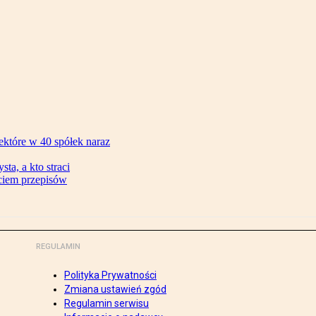
ektóre w 40 spółek naraz
ta, a kto straci
ęciem przepisów
REGULAMIN
Polityka Prywatności
Zmiana ustawień zgód
Regulamin serwisu