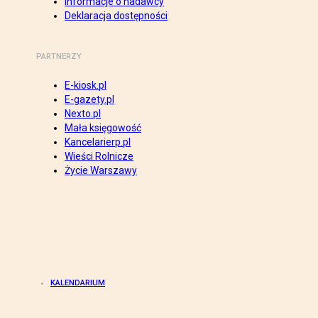
Informacje o nadawcy
Deklaracja dostępności
PARTNERZY
E-kiosk.pl
E-gazety.pl
Nexto.pl
Mała księgowość
Kancelarierp.pl
Wieści Rolnicze
Życie Warszawy
KALENDARIUM