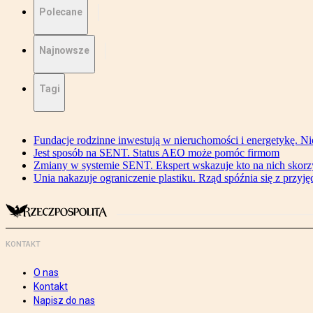
Polecane
Najnowsze
Tagi
Fundacje rodzinne inwestują w nieruchomości i energetykę. Ni
Jest sposób na SENT. Status AEO może pomóc firmom
Zmiany w systemie SENT. Ekspert wskazuje kto na nich skorzys
Unia nakazuje ograniczenie plastiku. Rząd spóźnia się z przyj
KONTAKT
O nas
Kontakt
Napisz do nas