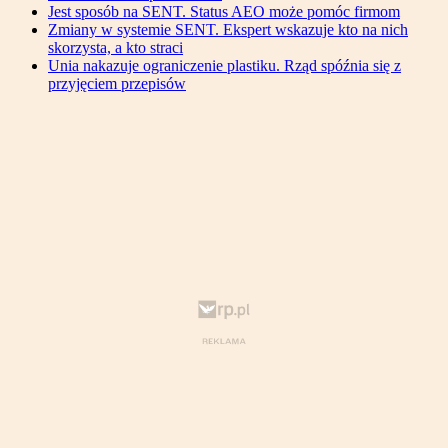
Jest sposób na SENT. Status AEO może pomóc firmom
Zmiany w systemie SENT. Ekspert wskazuje kto na nich
skorzysta, a kto straci
Unia nakazuje ograniczenie plastiku. Rząd spóźnia się z
przyjęciem przepisów