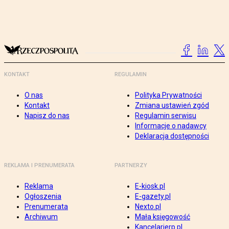
KONTAKT
REGULAMIN
O nas
Polityka Prywatności
Kontakt
Zmiana ustawień zgód
Napisz do nas
Regulamin serwisu
Informacje o nadawcy
Deklaracja dostępności
REKLAMA I PRENUMERATA
PARTNERZY
Reklama
E-kiosk.pl
Ogłoszenia
E-gazety.pl
Prenumerata
Nexto.pl
Archiwum
Mała księgowość
Kancelarierp.pl