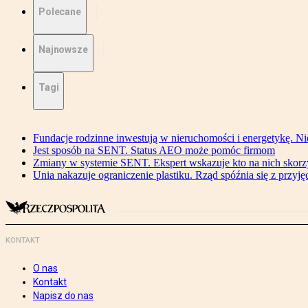
Polecane
Najnowsze
Tagi
Fundacje rodzinne inwestują w nieruchomości i energetykę. Ni
Jest sposób na SENT. Status AEO może pomóc firmom
Zmiany w systemie SENT. Ekspert wskazuje kto na nich skorzys
Unia nakazuje ograniczenie plastiku. Rząd spóźnia się z przyj
KONTAKT
O nas
Kontakt
Napisz do nas