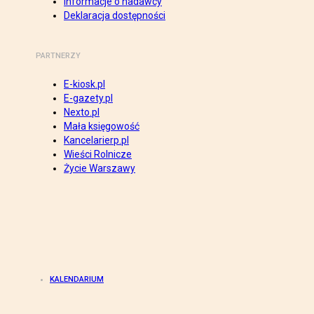
Informacje o nadawcy
Deklaracja dostępności
PARTNERZY
E-kiosk.pl
E-gazety.pl
Nexto.pl
Mała księgowość
Kancelarierp.pl
Wieści Rolnicze
Życie Warszawy
KALENDARIUM