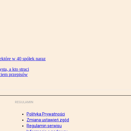
ektóre w 40 spółek naraz
ta, a kto straci
ęciem przepisów
REGULAMIN
Polityka Prywatności
Zmiana ustawień zgód
Regulamin serwisu